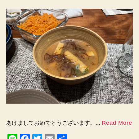
さ
と
納
税
で
鰹
節
削
り
器
を
頼
ん
で
み
た
へ
の
あけましておめでとうございます。...
Read More
Li
F
T
E
共