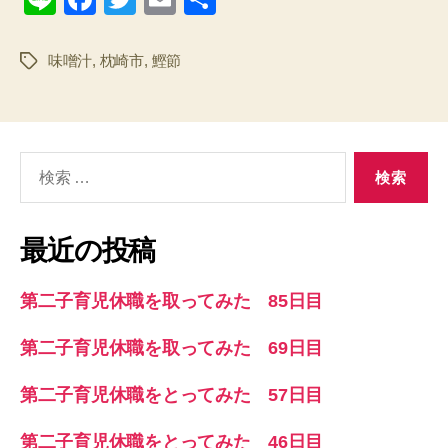
n
a
wi
m
有
e
c
tt
ail
味噌汁
,
枕崎市
,
鰹節
タ
グ
e
er
b
o
検
o
索
対
k
象:
最近の投稿
第二子育児休職を取ってみた 85日目
第二子育児休職を取ってみた 69日目
第二子育児休職をとってみた 57日目
第二子育児休職をとってみた 46日目