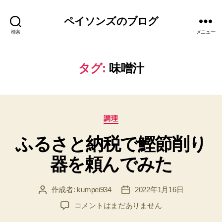
ペイソンズのブログ
検索
メニュー
タグ:
味噌汁
カ
調理
テ
ふるさと納税で鰹節削り
ゴ
リ
器を頼んでみた
ー
作成者:
kumpei934
2022年1月16日
投
投
稿
稿
ふ
コメントはまだありません
者
日
る