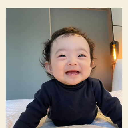
に
行
っ
て
み
た
（京
丹
波）
へ
の