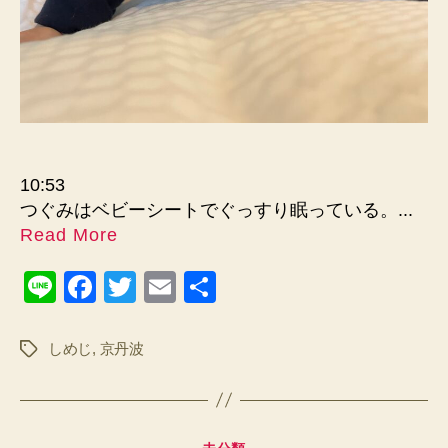
10:53
つぐみはベビーシートでぐっすり眠っている。...
Read More
Li
F
T
E
共
n
a
wi
m
有
e
c
tt
ail
しめじ
,
京丹波
タ
グ
e
er
b
o
カ