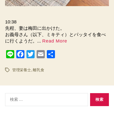
10:38
先程、妻は梅田に出かけた。
お義母さん（以下、ミキティ）とパッタイを食べ
に行くようだ。...
Read More
Li
F
T
E
共
n
a
wi
m
有
e
c
tt
ail
管理栄養士
,
離乳食
タ
グ
e
er
b
o
検
o
索
対
k