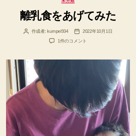
未分類
テ
o
離乳食をあげてみた
ゴ
k
リ
ー
作成者:
kumpei934
2022年10月1日
投
投
稿
稿
離
1件のコメント
者
日
乳
食
を
あ
げ
て
み
た
へ
の