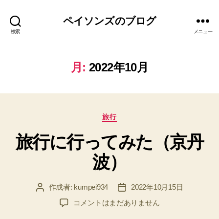
ペイソンズのブログ
検索
メニュー
月:
2022年10月
カ
旅行
テ
旅行に行ってみた（京丹
ゴ
リ
波）
ー
作成者:
kumpei934
2022年10月15日
投
投
稿
稿
旅
コメントはまだありません
者
日
行