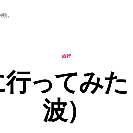
始動。
カ
旅行
テ
ゴ
に行ってみた
リ
ー
波）