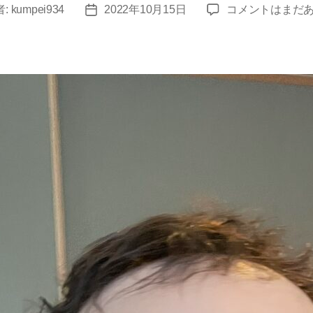
旅
者:
kumpei934
2022年10月15日
コメントはまだ
投
行
稿
に
日
行
っ
て
み
た
（京
丹
波）
へ
の