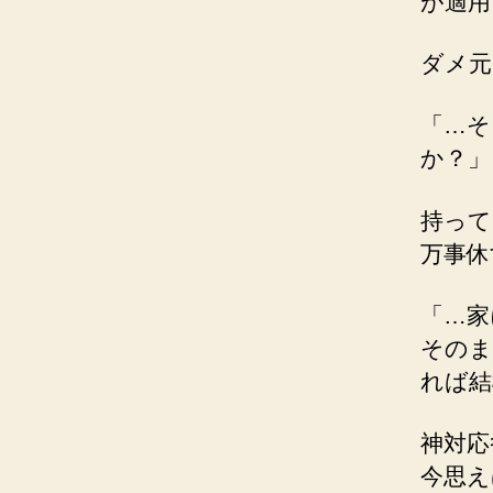
が適用
ダメ元
「…そ
か？」
持って
万事休
「…家
そのま
れば結
神対応ｷ
今思え