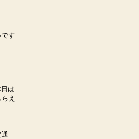
いです
本日は
もらえ
定通