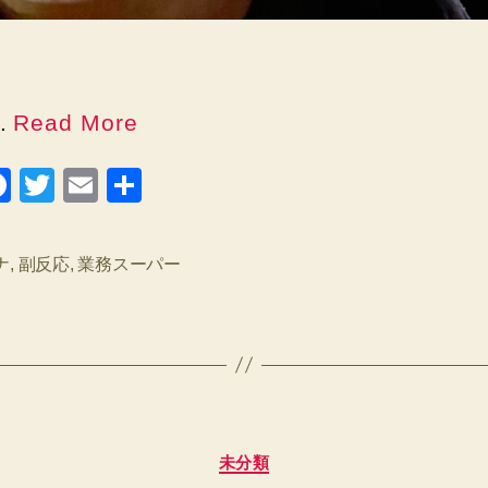
..
Read More
F
T
E
共
a
wi
m
有
c
tt
ail
ナ
,
副反応
,
業務スーパー
e
er
b
o
o
k
カ
未分類
テ