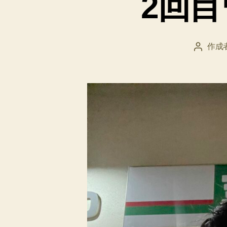
2回
作成
投
稿
者