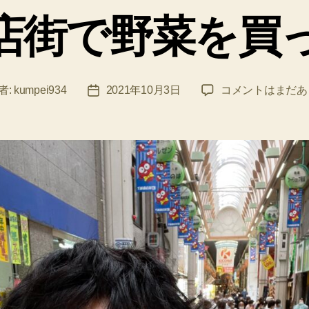
ゴ
店街で野菜を買
リ
ー
千
者:
kumpei934
2021年10月3日
コメントはまだあ
投
林
稿
商
日
店
街
で
野
菜
を
買
っ
て
み
た