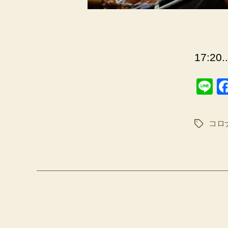
17:20.
Li
n
e
コロ
タ
グ