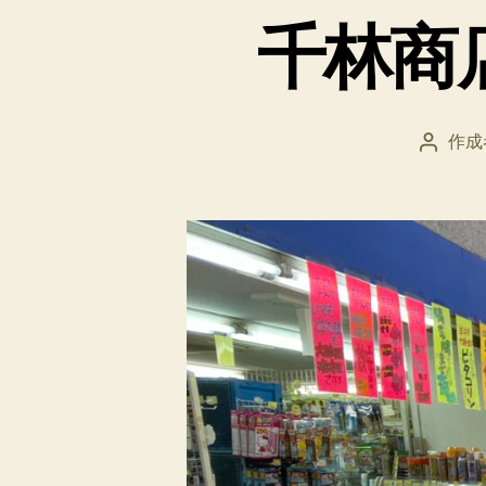
千林商
作成
投
稿
者