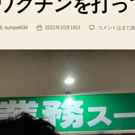
目ワクチンを打っ
ー
2
者:
kumpei934
2021年10月19日
コメントはまだ
投
回
稿
目
日
ワ
ク
チ
ン
を
打
っ
て
み
た
へ
の