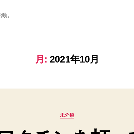
始動。
月:
2021年10月
カ
未分類
テ
ゴ
リ