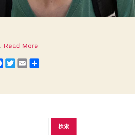
..
Read More
F
T
E
共
a
wi
m
有
c
tt
ail
e
er
b
o
o
k